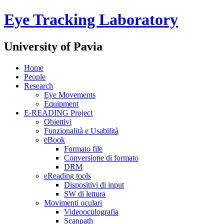
Eye Tracking Laboratory
University of Pavia
Home
People
Research
Eye Movements
Equipment
E-READING Project
Obiettivi
Funzionalità e Usabilità
eBook
Formato file
Conversione di formato
DRM
eReading tools
Dispositivi di input
SW di lettura
Movimenti oculari
Videooculografia
Scanpath