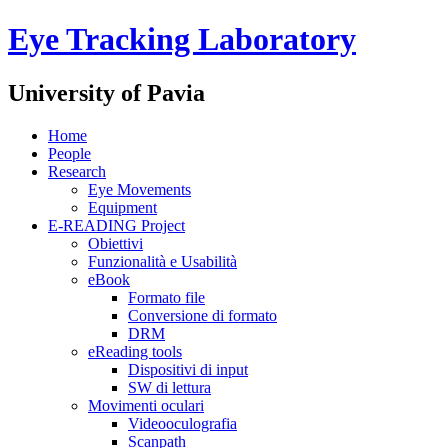
Eye Tracking Laboratory
University of Pavia
Home
People
Research
Eye Movements
Equipment
E-READING Project
Obiettivi
Funzionalità e Usabilità
eBook
Formato file
Conversione di formato
DRM
eReading tools
Dispositivi di input
SW di lettura
Movimenti oculari
Videooculografia
Scanpath